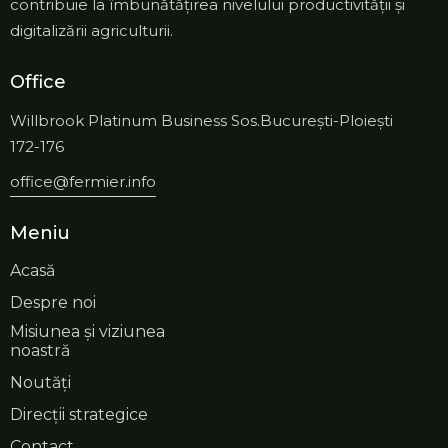
contribuie la îmbunătățirea nivelului productivității și
digitalizării agriculturii.
Office
Willbrook Platinum Business Sos.București-Ploiești
172-176
office@fermier.info
Meniu
Acasă
Despre noi
Misiunea și viziunea
noastră
Noutăți
Direcții strategice
Contact