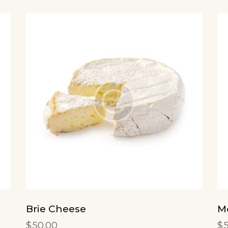
Brie Cheese
M
$
50.00
$