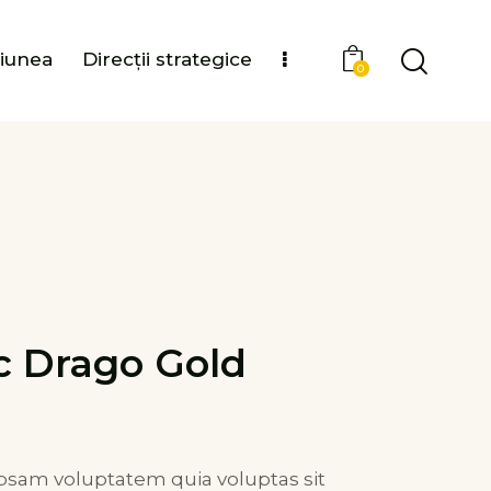
ziunea
Direcții strategice
0
c Drago Gold
sam voluptatem quia voluptas sit