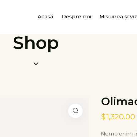
Acasă
Despre noi
Misiunea și vi
Shop
Olima
$
1,320.00
Nemo enim ip